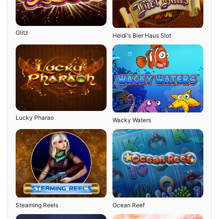
Glitz
Heidi's Bier Haus Slot
Lucky Pharao
Wacky Waters
Steaming Reels
Ocean Reef