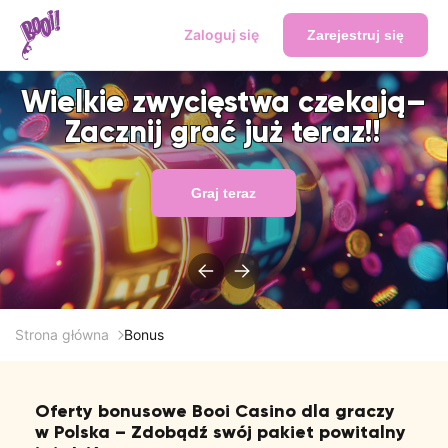
Zaloguj się
Zarejestruj się
Wielkie zwycięstwa czekają–
Zacznij grać już teraz!!
Graj teraz
Strona główna
Bonus
Oferty bonusowe Booi Casino dla graczy
w Polska – Zdobądź swój pakiet powitalny