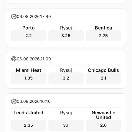
06.08.2026
17:40
Porto
Rysuj
Benfica
2.2
3.25
2.75
06.08.2026
21:00
Miami Heat
Rysuj
Chicago Bulls
1.85
3.2
2.1
06.08.2026
16:10
Leeds United
Rysuj
Newcastle
United
2.35
3.1
2.6