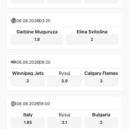
06.08.2026
03:20
Garbine Muguruza
Elina Svitolina
1.8
2
06.08.2026
08:20
Winnipeg Jets
Rysuj
Calgary Flames
2
3.9
3
06.08.2026
16:00
Italy
Rysuj
Bulgaria
1.85
3.1
2