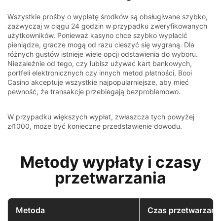
Wszystkie prośby o wypłatę środków są obsługiwane szybko,
zazwyczaj w ciągu 24 godzin w przypadku zweryfikowanych
użytkowników. Ponieważ kasyno chce szybko wypłacić
pieniądze, gracze mogą od razu cieszyć się wygraną. Dla
różnych gustów istnieje wiele opcji odstawienia do wyboru.
Niezależnie od tego, czy lubisz używać kart bankowych,
portfeli elektronicznych czy innych metod płatności, Booi
Casino akceptuje wszystkie najpopularniejsze, aby mieć
pewność, że transakcje przebiegają bezproblemowo.
W przypadku większych wypłat, zwłaszcza tych powyżej
zł1000, może być konieczne przedstawienie dowodu.
Metody wypłaty i czasy
przetwarzania
Metoda
Czas przetwarzani