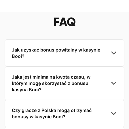
FAQ
Jak uzyskać bonus powitalny w kasynie
Booi?
Jaka jest minimalna kwota czasu, w
którym mogę skorzystać z bonusu
kasyna Booi?
Czy gracze z Polska mogą otrzymać
bonusy w kasynie Booi?