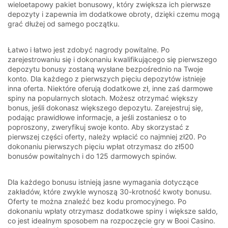
wieloetapowy pakiet bonusowy, który zwiększa ich pierwsze
depozyty i zapewnia im dodatkowe obroty, dzięki czemu mogą
grać dłużej od samego początku.
Łatwo i łatwo jest zdobyć nagrody powitalne. Po
zarejestrowaniu się i dokonaniu kwalifikującego się pierwszego
depozytu bonusy zostaną wysłane bezpośrednio na Twoje
konto. Dla każdego z pierwszych pięciu depozytów istnieje
inna oferta. Niektóre oferują dodatkowe zł, inne zaś darmowe
spiny na popularnych slotach. Możesz otrzymać większy
bonus, jeśli dokonasz większego depozytu. Zarejestruj się,
podając prawidłowe informacje, a jeśli zostaniesz o to
poproszony, zweryfikuj swoje konto. Aby skorzystać z
pierwszej części oferty, należy wpłacić co najmniej zł20. Po
dokonaniu pierwszych pięciu wpłat otrzymasz do zł500
bonusów powitalnych i do 125 darmowych spinów.
Dla każdego bonusu istnieją jasne wymagania dotyczące
zakładów, które zwykle wynoszą 30-krotność kwoty bonusu.
Oferty te można znaleźć bez kodu promocyjnego. Po
dokonaniu wpłaty otrzymasz dodatkowe spiny i większe saldo,
co jest idealnym sposobem na rozpoczęcie gry w Booi Casino.