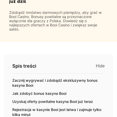
już dziś
Zdobądź mnóstwo darmowych pieniędzy, aby grać w
Booi Casino. Bonusy powitalne są przeznaczone
wyłącznie dla graczy z Polska. Dowiedz się o
najlepszych ofertach w Booi Casino i zwiększ swoje
saldo.
Spis treści
Hide
Zacznij wygrywać i zdobądź ekskluzywny bonus
kasyna Booi
Jak zdobyć bonus kasyna Booi
Uzyskaj oferty powitalne kasyna Booi już teraz
Rejestracja w kasynie Booi jest łatwa i zajmuje tylko
kilka minut