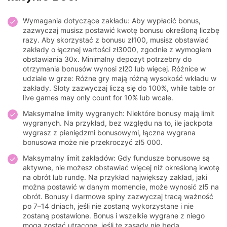
Wymagania dotyczące zakładu: Aby wypłacić bonus,
zazwyczaj musisz postawić kwotę bonusu określoną liczbę
razy. Aby skorzystać z bonusu zł100, musisz obstawiać
zakłady o łącznej wartości zł3000, zgodnie z wymogiem
obstawiania 30x. Minimalny depozyt potrzebny do
otrzymania bonusów wynosi zł20 lub więcej. Różnice w
udziale w grze: Różne gry mają różną wysokość wkładu w
zakłady. Sloty zazwyczaj liczą się do 100%, while table or
live games may only count for 10% lub wcale.
Maksymalne limity wygranych: Niektóre bonusy mają limit
wygranych. Na przykład, bez względu na to, ile jackpota
wygrasz z pieniędzmi bonusowymi, łączna wygrana
bonusowa może nie przekroczyć zł5 000.
Maksymalny limit zakładów: Gdy fundusze bonusowe są
aktywne, nie możesz obstawiać więcej niż określoną kwotę
na obrót lub rundę. Na przykład największy zakład, jaki
można postawić w danym momencie, może wynosić zł5 na
obrót. Bonusy i darmowe spiny zazwyczaj tracą ważność
po 7–14 dniach, jeśli nie zostaną wykorzystane i nie
zostaną postawione. Bonus i wszelkie wygrane z niego
mogą zostać utracone, jeśli te zasady nie będą