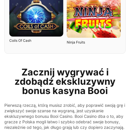
Coils Of Cash
Ninja Fruits
Zacznij wygrywać i
zdobądź ekskluzywny
bonus kasyna Booi
Pierwszą rzeczą, którą musisz zrobić, aby poprawić swoją grę i
zwiększyć swoje szanse na wygraną, jest uzyskanie
ekskluzywnego bonusu Booi Casino. Booi Casino dba o to, aby
gracze z Polska mogli łatwo i szybko odebrać swoje bonusy,
niezależnie od tego, jak długo grają lub czy dopiero zaczynają.