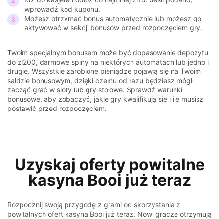
wprowadź kod kuponu.
Możesz otrzymać bonus automatycznie lub możesz go
aktywować w sekcji bonusów przed rozpoczęciem gry.
Twoim specjalnym bonusem może być dopasowanie depozytu
do zł200, darmowe spiny na niektórych automatach lub jedno i
drugie. Wszystkie zarobione pieniądze pojawią się na Twoim
saldzie bonusowym, dzięki czemu od razu będziesz mógł
zacząć grać w sloty lub gry stołowe. Sprawdź warunki
bonusowe, aby zobaczyć, jakie gry kwalifikują się i ile musisz
postawić przed rozpoczęciem.
Uzyskaj oferty powitalne
kasyna Booi już teraz
Rozpocznij swoją przygodę z grami od skorzystania z
powitalnych ofert kasyna Booi już teraz. Nowi gracze otrzymują